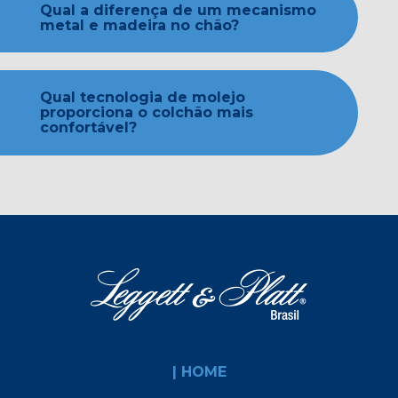
Qual a diferença de um mecanismo
metal e madeira no chão?
Qual tecnologia de molejo
proporciona o colchão mais
confortável?
| HOME