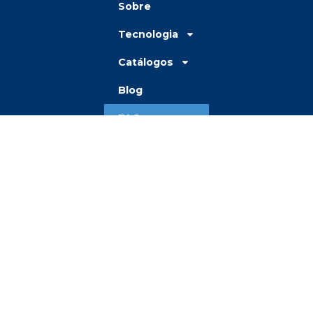
Sobre
Tecnologia
Catálogos
Blog
FAQ
Contato
| MATRIZ
+55 (35) 3433-8600
Av. Genésio Vargas, 1425 | Bairro Cubatão
Camanducaia/MG | CEP: 37.650-000
| SAC
+55 (35) 9 9203-0809
saccolchoes.lpbrasil@leggett.com