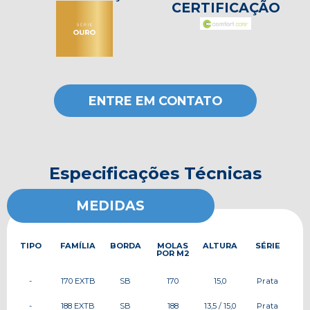
CERTIFICAÇÃO
ENTRE EM CONTATO
Especificações Técnicas
MEDIDAS
TIPO
FAMÍLIA
BORDA
MOLAS
ALTURA
SÉRIE
POR M2
-
170 EXTB
SB
170
15,0
Prata
-
188 EXTB
SB
188
13,5 / 15,0
Prata