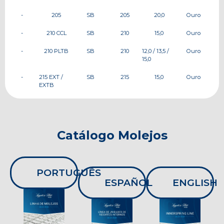
-
205
SB
205
20,0
Ouro
-
210 CCL
SB
210
15,0
Ouro
-
210 PLTB
SB
210
12,0 / 13,5 /
Ouro
15,0
-
215 EXT /
SB
215
15,0
Ouro
EXTB
Catálogo Molejos
PORTUGUÊS
ESPAÑOL
ENGLISH