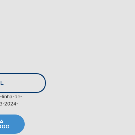
L
A
OGO