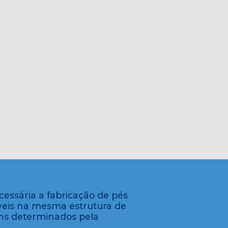
essária a fabricação de pés
áveis na mesma estrutura de
ns determinados pela